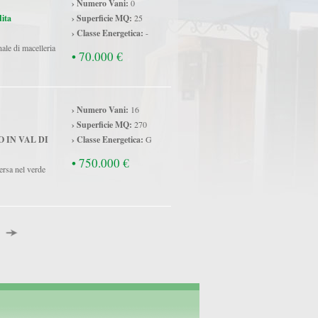
› Numero Vani:
0
ita
› Superficie MQ:
25
› Classe Energetica:
-
ale di macelleria
• 70.000 €
› Numero Vani:
16
› Superficie MQ:
270
 IN VAL DI
› Classe Energetica:
G
• 750.000 €
ersa nel verde