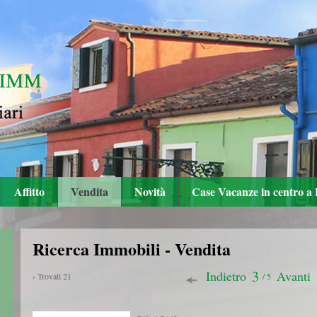
Affitto
Vendita
Novità
Case Vacanze in centro a 
Ricerca Immobili - Vendita
3
Indietro
Avanti
› Trovati 21
/ 5