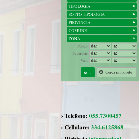
TIPOLOGIA
SOTTO-TIPOLOGIA
PROVINCIA
COMUNE
ZONA
Prezzo:
Superficie:
Vani:
‹
Cerca immobile
› Telefono:
055.7300457
› Cellulare:
334.6125868
›
Richiesta
informazioni