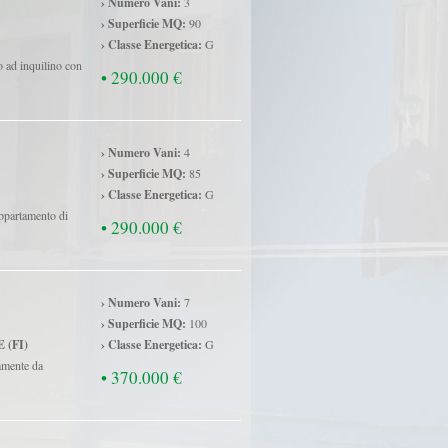
› Numero Vani:
3
› Superficie MQ:
90
› Classe Energetica:
G
to ad inquilino con
• 290.000 €
› Numero Vani:
4
› Superficie MQ:
85
› Classe Energetica:
G
appartamento di
• 290.000 €
› Numero Vani:
7
› Superficie MQ:
100
 (FI)
› Classe Energetica:
G
amente da
• 370.000 €