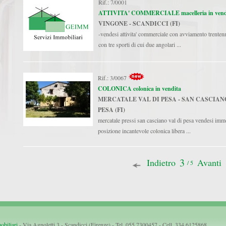
Rif.: 7/0001
ATTIVITA' COMMERCIALE macelleria in vend
VINGONE - SCANDICCI (FI)
-vendesi attivita' commerciale con avviamento trentenn
con tre sporti di cui due angolari ...
Rif.: 3/0067
COLONICA colonica in vendita
MERCATALE VAL DI PESA - SAN CASCIANO
PESA (FI)
mercatale pressi san casciano val di pesa vendesi imm
posizione incantevole colonica libera ...
3
Indietro
Avanti
/ 5
biliari
- Via Agnoletti 3 - Scandicci (Firenze) - Tel. 055.7300457 - Cell. 334.6125868