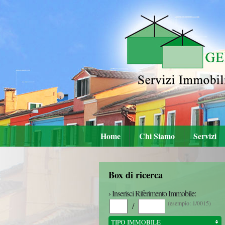
Home
Chi Siamo
Servizi
Box di ricerca
› Inserisci Riferimento Immobile:
(esempio: 1/0015)
/
TIPO IMMOBILE