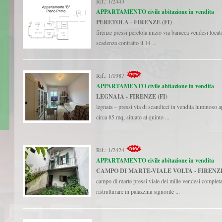
Rif.: 1/2443
APPARTAMENTO civile abitazione in vendita
PERETOLA - FIRENZE (FI)
firenze pressi peretola inizio via baracca vendesi loca
scadenza contratto il 14 ...
Rif.: 1/1987
APPARTAMENTO civile abitazione in vendita
LEGNAIA - FIRENZE (FI)
legnaia – pressi via di scandicci in vendita luminoso 
circa 85 mq, situato al quinto ...
Rif.: 1/2424
APPARTAMENTO civile abitazione in vendita
CAMPO DI MARTE-VIALE VOLTA - FIRENZE
campo di marte pressi viale dei mille vendesi complet
ristrutturare in palazzina signorile ...